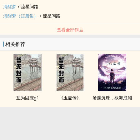
清醒梦
/
流星问路
清醒梦（短篇集）
/
流星问路
查看全部作品
相关推荐
互为囚宠g1
《玉壶传》
滄瀾沉珠，欲海成淵